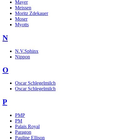
Mayer
Meissen
Moritz Zdekauer
Moser
Myotts
N
N.V.Sphinx
Nippon
O
Oscar Schlegelmilch
Oscar Schlegelmilch
P
PMP
PM
Palais Royal
Paragon
Pauline Ellison