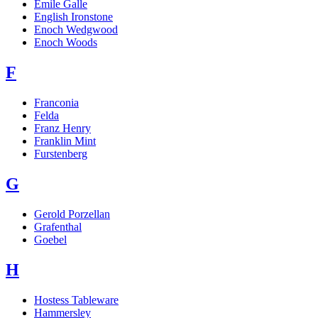
Emile Galle
English Ironstone
Enoch Wedgwood
Enoch Woods
F
Franconia
Felda
Franz Henry
Franklin Mint
Furstenberg
G
Gerold Porzellan
Grafenthal
Goebel
H
Hostess Tableware
Hammersley