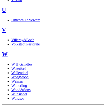
U
Unicorn Tableware
V
Villeroy&Boch
Volkstedt Pastorale
W
W.H.Grindley
Waterford
Wallendorf
Wedgwood
Weimar
Winterling
Wood&Sons
Wunsiedel
Windsor