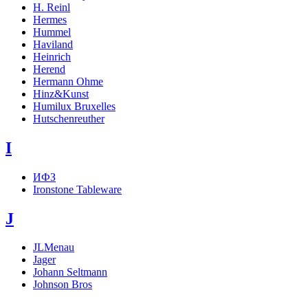
H. Reinl
Hermes
Hummel
Haviland
Heinrich
Herend
Hermann Ohme
Hinz&Kunst
Humilux Bruxelles
Hutschenreuther
I
ИФЗ
Ironstone Tableware
J
JLMenau
Jager
Johann Seltmann
Johnson Bros