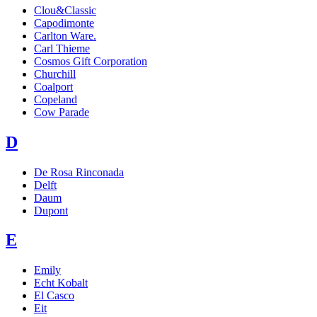
Clou&Classic
Capodimonte
Carlton Ware.
Carl Thieme
Cosmos Gift Corporation
Churchill
Coalport
Copeland
Cow Parade
D
De Rosa Rinconada
Delft
Daum
Dupont
E
Emily
Echt Kobalt
El Casco
Eit