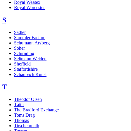
Royal Wessex
Royal Worcester
S
Sadler
Sammler Factum
Schumann Arzberg
Soher
Schirnding
Seltmann Weiden
Sheffield
Staffordshire
Schaubach Kunst
T
Theodor Olsen
Тaitu
The Bradford Exchange
Toms Drag
Thomas
Tirschenreuth
Tuscan