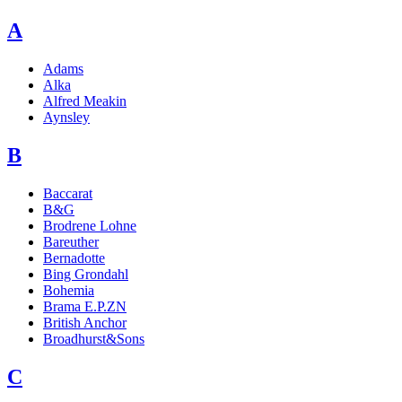
A
Adams
Alka
Alfred Meakin
Aynsley
B
Baccarat
B&G
Brodrene Lohne
Bareuther
Bernadotte
Bing Grondahl
Bohemia
Brama E.P.ZN
British Anchor
Broadhurst&Sons
C