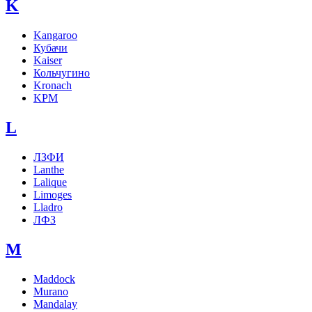
K
Kangaroo
Кубачи
Kaiser
Кольчугино
Kronach
KPM
L
ЛЗФИ
Lanthe
Lalique
Limoges
Lladro
ЛФЗ
M
Maddock
Murano
Mandalay