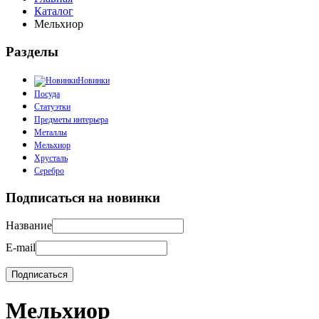
Каталог
Мельхиор
Разделы
Новинки
Посуда
Статуэтки
Предметы интерьера
Металлы
Мельхиор
Хрусталь
Серебро
Подписаться на новинки
Название
E-mail
Мельхиор