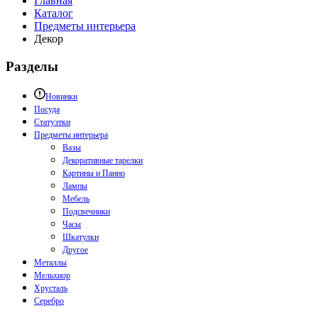
Главная
Каталог
Предметы интерьера
Декор
Разделы
Новинки
Посуда
Статуэтки
Предметы интерьера
Вазы
Декоративные тарелки
Картины и Панно
Лампы
Мебель
Подсвечники
Часы
Шкатулки
Другое
Металлы
Мельхиор
Хрусталь
Серебро