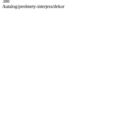
388
/katalog/predmety-interjera/dekor