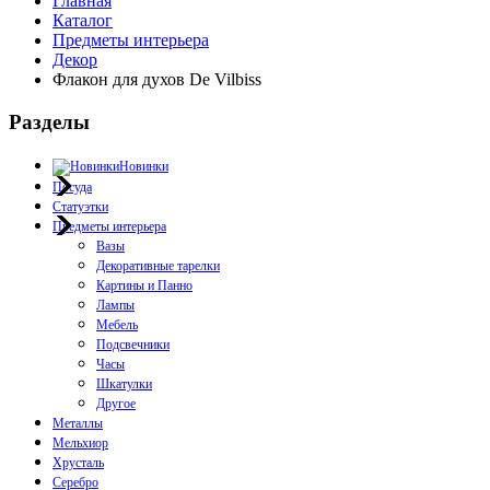
Главная
Каталог
Предметы интерьера
Декор
Флакон для духов De Vilbiss
Разделы
Новинки
Посуда
Статуэтки
Предметы интерьера
Вазы
Декоративные тарелки
Картины и Панно
Лампы
Мебель
Подсвечники
Часы
Шкатулки
Другое
Металлы
Мельхиор
Хрусталь
Серебро