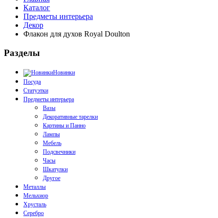
Каталог
Предметы интерьера
Декор
Флакон для духов Royal Doulton
Разделы
Новинки
Посуда
Статуэтки
Предметы интерьера
Вазы
Декоративные тарелки
Картины и Панно
Лампы
Мебель
Подсвечники
Часы
Шкатулки
Другое
Металлы
Мельхиор
Хрусталь
Серебро