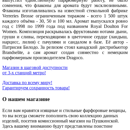
выпустил единственную парфюмерную работу, не было
сомнения, что флаконы для аромата будут эксклюзивными.
Флаконы изготавливались на известной стекольной фабрике
Verreries Brosse ограниченным тиражом - всего 1 500 штук
каждого объёма - 30, 50 и 100 мл. Аромат выпускался ровно
год с 1998 по 1999 года под названием Royal Doulton For
Women. Композиция раскрывалась фруктовыми нотами дыни,
груши и сливы, переходящими в цветочное сердце (ландыш,
нарцисс, лилия) с пачулями и сандалом в базе. Её автор -
Патрисия Билодо. За релизом стоял канадский дистрибьютор
Brandselite, а сам аромат создан совместно с немецким
парфюмерным производителем Dragoco.
Магазин в шаговой доступности
от 3-х станций метро!
Доставка по всему миру!
Гарантируем сохранность товара!
О нашем магазине
Если вам нравятся изящные и стильные фарфоровые вещицы,
то вы всегда сможете пополнить свою коллекцию данных
изделий, посетив комиссионный магазин на Пушкинской.
Здесь вашему вниманию будут представлены поистине