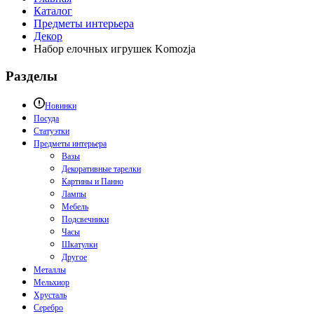
Каталог
Предметы интерьера
Декор
Набор елочных игрушек Komozja
Разделы
Новинки
Посуда
Статуэтки
Предметы интерьера
Вазы
Декоративные тарелки
Картины и Панно
Лампы
Мебель
Подсвечники
Часы
Шкатулки
Другое
Металлы
Мельхиор
Хрусталь
Серебро