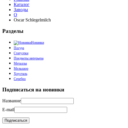
Каталог
Заводы
O
Oscar Schlegelmilch
Разделы
Новинки
Посуда
Статуэтки
Предметы интерьера
Металлы
Мельхиор
Хрусталь
Серебро
Подписаться на новинки
Название
E-mail