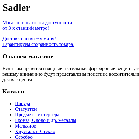
Sadler
Магазин в шаговой доступности
от 3-х станций метро!
Доставка по всему миру!
Гарантируем сохранность товара!
О нашем магазине
Если вам нравятся изящные и стильные фарфоровые вещицы, т
вашему вниманию будут представлены поистине восхитительн
для вас ценам.
Каталог
Посуда
Статуэтки
Предметы интерьера
Бронза, Олово и др. металлы
Мельхиор
Хрусталь и Стекло
Серебро