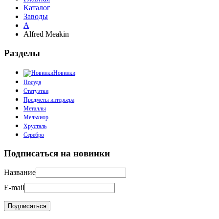
Каталог
Заводы
A
Alfred Meakin
Разделы
Новинки
Посуда
Статуэтки
Предметы интерьера
Металлы
Мельхиор
Хрусталь
Серебро
Подписаться на новинки
Название
E-mail