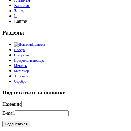
Главная
Каталог
Заводы
L
Lanthe
Разделы
Новинки
Посуда
Статуэтки
Предметы интерьера
Металлы
Мельхиор
Хрусталь
Серебро
Подписаться на новинки
Название
E-mail