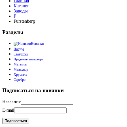
Главная
Каталог
Заводы
F
Furstenberg
Разделы
Новинки
Посуда
Статуэтки
Предметы интерьера
Металлы
Мельхиор
Хрусталь
Серебро
Подписаться на новинки
Название
E-mail