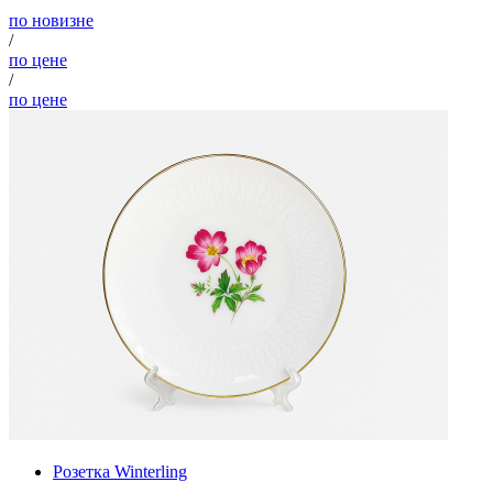
по новизне
/
по цене
/
по цене
Розетка Winterling