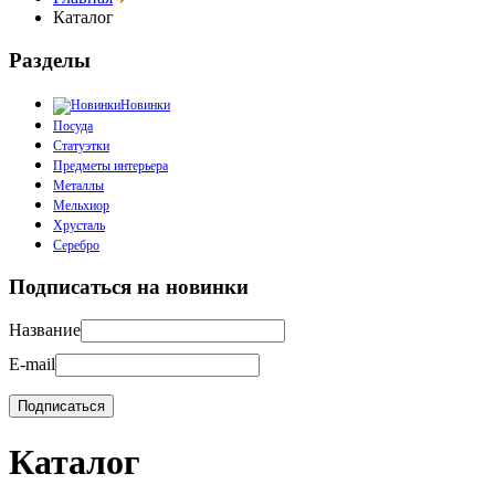
Каталог
Разделы
Новинки
Посуда
Статуэтки
Предметы интерьера
Металлы
Мельхиор
Хрусталь
Серебро
Подписаться на новинки
Название
E-mail
Каталог