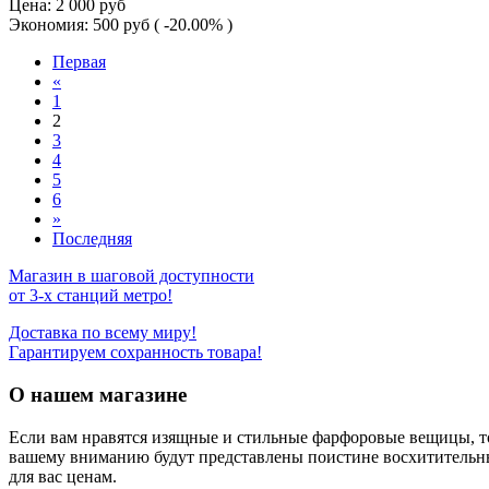
Цена:
2 000
руб
Экономия:
500
руб
( -20.00% )
Первая
«
1
2
3
4
5
6
»
Последняя
Магазин в шаговой доступности
от 3-х станций метро!
Доставка по всему миру!
Гарантируем сохранность товара!
О нашем магазине
Если вам нравятся изящные и стильные фарфоровые вещицы, т
вашему вниманию будут представлены поистине восхитительн
для вас ценам.