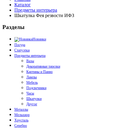
Каталог
Предметы интерьера
Шкатулка Фея резвости ИФЗ
Разделы
Новинки
Посуда
Статуэтки
Предметы интерьера
Вазы
Декоративные тарелки
Картины и Панно
Лампы
Мебель
Подсвечники
Часы
Шкатулки
Другое
Металлы
Мельхиор
Хрусталь
Серебро