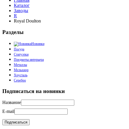
Главная
Каталог
Заводы
R
Royal Doulton
Разделы
Новинки
Посуда
Статуэтки
Предметы интерьера
Металлы
Мельхиор
Хрусталь
Серебро
Подписаться на новинки
Название
E-mail