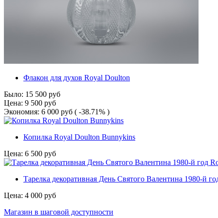
Флакон для духов Royal Doulton
Было:
15 500
руб
Цена:
9 500
руб
Экономия:
6 000
руб
( -38.71% )
Копилка Royal Doulton Bunnykins
Цена:
6 500
руб
Тарелка декоративная День Святого Валентина 1980-й год
Цена:
4 000
руб
Магазин в шаговой доступности