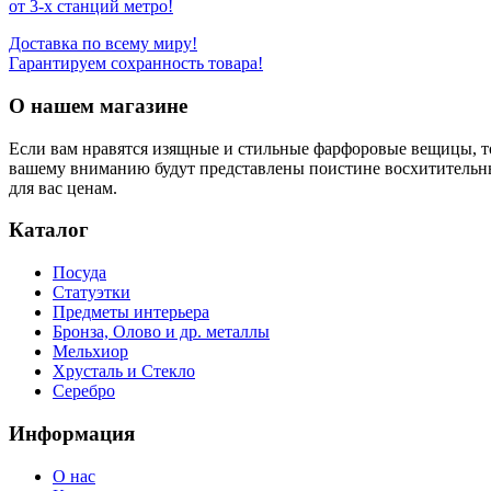
от 3-х станций метро!
Доставка по всему миру!
Гарантируем сохранность товара!
О нашем магазине
Если вам нравятся изящные и стильные фарфоровые вещицы, т
вашему вниманию будут представлены поистине восхитительн
для вас ценам.
Каталог
Посуда
Статуэтки
Предметы интерьера
Бронза, Олово и др. металлы
Мельхиор
Хрусталь и Стекло
Серебро
Информация
О нас