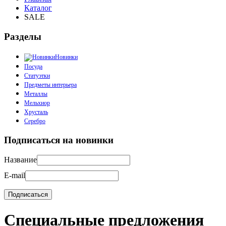
Каталог
SALE
Разделы
Новинки
Посуда
Статуэтки
Предметы интерьера
Металлы
Мельхиор
Хрусталь
Серебро
Подписаться на новинки
Название
E-mail
Специальные предложения