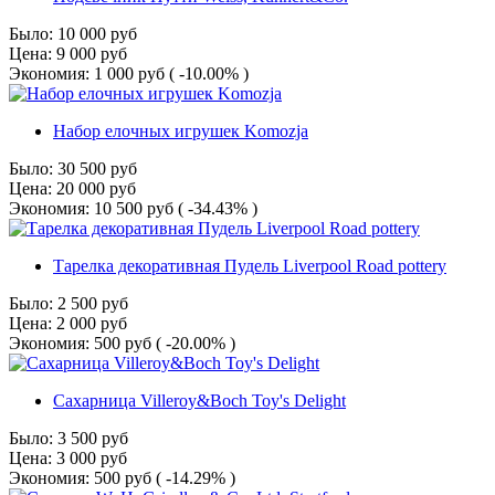
Было:
10 000
руб
Цена:
9 000
руб
Экономия:
1 000
руб
( -10.00% )
Набор елочных игрушек Komozja
Было:
30 500
руб
Цена:
20 000
руб
Экономия:
10 500
руб
( -34.43% )
Тарелка декоративная Пудель Liverpool Road pottery
Было:
2 500
руб
Цена:
2 000
руб
Экономия:
500
руб
( -20.00% )
Сахарница Villeroy&Boch Toy's Delight
Было:
3 500
руб
Цена:
3 000
руб
Экономия:
500
руб
( -14.29% )