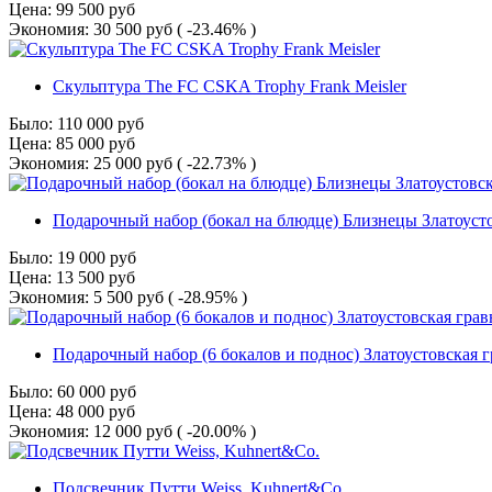
Цена:
99 500
руб
Экономия:
30 500
руб
( -23.46% )
Скульптура The FC CSKA Trophy Frank Meisler
Было:
110 000
руб
Цена:
85 000
руб
Экономия:
25 000
руб
( -22.73% )
Подарочный набор (бокал на блюдце) Близнецы Златоуст
Было:
19 000
руб
Цена:
13 500
руб
Экономия:
5 500
руб
( -28.95% )
Подарочный набор (6 бокалов и поднос) Златоустовская 
Было:
60 000
руб
Цена:
48 000
руб
Экономия:
12 000
руб
( -20.00% )
Подсвечник Путти Weiss, Kuhnert&Co.