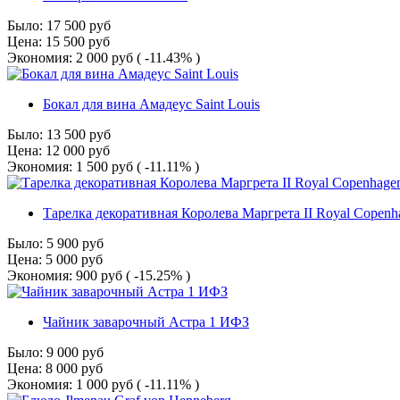
Было:
17 500
руб
Цена:
15 500
руб
Экономия:
2 000
руб
( -11.43% )
Бокал для вина Амадеус Saint Louis
Было:
13 500
руб
Цена:
12 000
руб
Экономия:
1 500
руб
( -11.11% )
Тарелка декоративная Королева Маргрета II Royal Copenh
Было:
5 900
руб
Цена:
5 000
руб
Экономия:
900
руб
( -15.25% )
Чайник заварочный Астра 1 ИФЗ
Было:
9 000
руб
Цена:
8 000
руб
Экономия:
1 000
руб
( -11.11% )