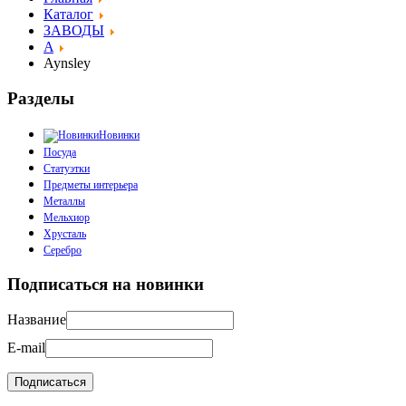
Каталог
ЗАВОДЫ
A
Aynsley
Разделы
Новинки
Посуда
Статуэтки
Предметы интерьера
Металлы
Мельхиор
Хрусталь
Серебро
Подписаться на новинки
Название
E-mail