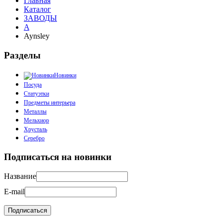
Главная
Каталог
ЗАВОДЫ
A
Aynsley
Разделы
Новинки
Посуда
Статуэтки
Предметы интерьера
Металлы
Мельхиор
Хрусталь
Серебро
Подписаться на новинки
Название
E-mail