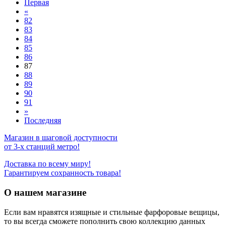
Первая
«
82
83
84
85
86
87
88
89
90
91
»
Последняя
Магазин в шаговой доступности
от 3-х станций метро!
Доставка по всему миру!
Гарантируем сохранность товара!
О нашем магазине
Если вам нравятся изящные и стильные фарфоровые вещицы,
то вы всегда сможете пополнить свою коллекцию данных