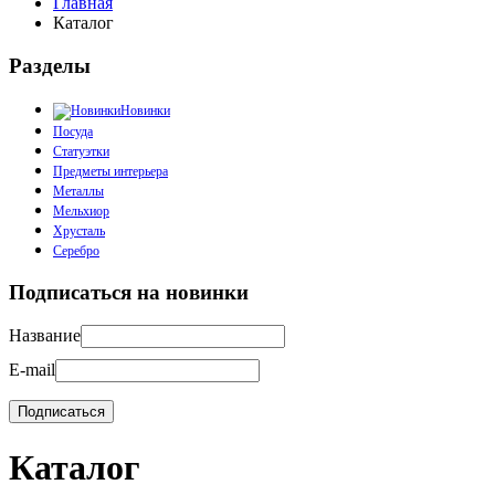
Главная
Каталог
Разделы
Новинки
Посуда
Статуэтки
Предметы интерьера
Металлы
Мельхиор
Хрусталь
Серебро
Подписаться на новинки
Название
E-mail
Каталог