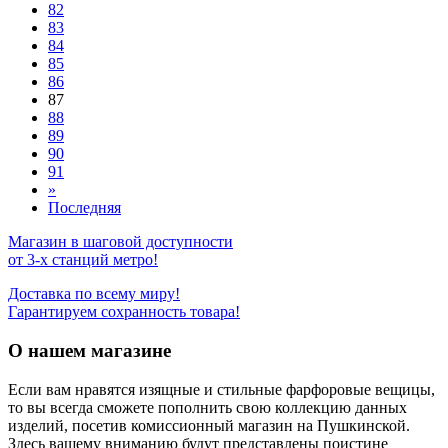
82
83
84
85
86
87
88
89
90
91
»
Последняя
Магазин в шаговой доступности
от 3-х станций метро!
Доставка по всему миру!
Гарантируем сохранность товара!
О нашем магазине
Если вам нравятся изящные и стильные фарфоровые вещицы,
то вы всегда сможете пополнить свою коллекцию данных
изделий, посетив комиссионный магазин на Пушкинской.
Здесь вашему вниманию будут представлены поистине