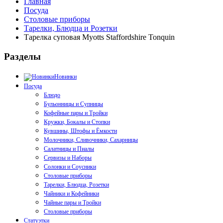
Главная
Посуда
Столовые приборы
Тарелки, Блюдца и Розетки
Тарелка суповая Myotts Staffordshire Tonquin
Разделы
Новинки
Посуда
Блюдо
Бульонницы и Супницы
Кофейные пары и Тройки
Кружки, Бокалы и Стопки
Кувшины, Штофы и Ёмкости
Молочники, Сливочники, Сахарницы
Салатницы и Пиалы
Сервизы и Наборы
Солонки и Соусники
Столовые приборы
Тарелки, Блюдца, Розетки
Чайники и Кофейники
Чайные пары и Тройки
Столовые приборы
Статуэтки