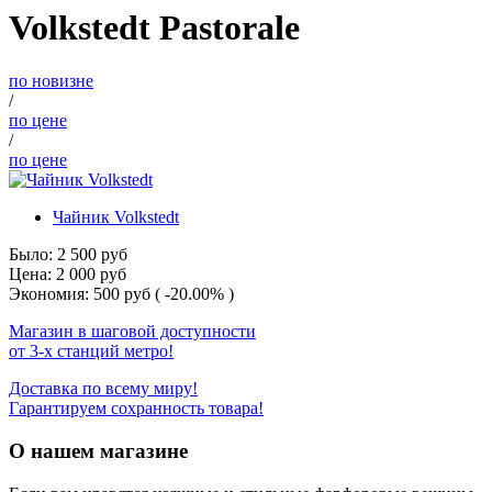
Volkstedt Pastorale
по новизне
/
по цене
/
по цене
Чайник Volkstedt
Было:
2 500
руб
Цена:
2 000
руб
Экономия:
500
руб
( -20.00% )
Магазин в шаговой доступности
от 3-х станций метро!
Доставка по всему миру!
Гарантируем сохранность товара!
О нашем магазине