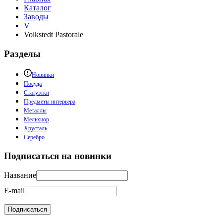
Каталог
Заводы
V
Volkstedt Pastorale
Разделы
Новинки
Посуда
Статуэтки
Предметы интерьера
Металлы
Мельхиор
Хрусталь
Серебро
Подписаться на новинки
Название
E-mail