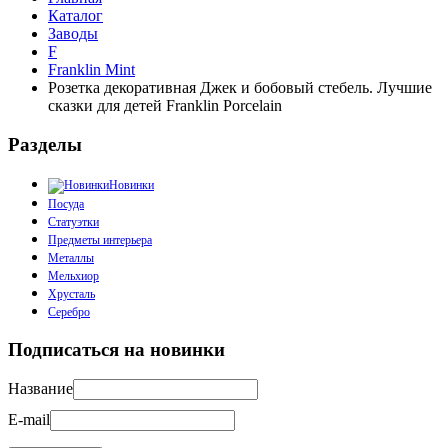
Каталог
Заводы
F
Franklin Mint
Розетка декоративная Джек и бобовый стебель. Лучшие
сказки для детей Franklin Porcelain
Разделы
Новинки
Посуда
Статуэтки
Предметы интерьера
Металлы
Мельхиор
Хрусталь
Серебро
Подписаться на новинки
Название
E-mail