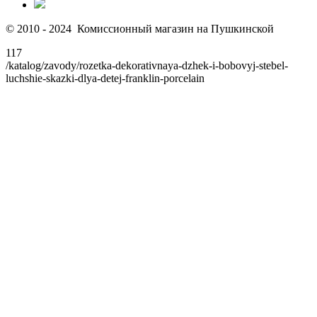
© 2010 - 2024 Комиссионный магазин на Пушкинской
117
/katalog/zavody/rozetka-dekorativnaya-dzhek-i-bobovyj-stebel-
luchshie-skazki-dlya-detej-franklin-porcelain