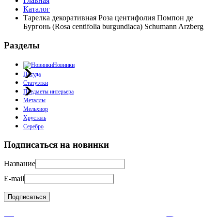
Главная
Каталог
Тарелка декоративная Роза центифолия Помпон де
Бургонь (Rosa centifolia burgundiaca) Schumann Arzberg
Разделы
Новинки
Посуда
Статуэтки
Предметы интерьера
Металлы
Мельхиор
Хрусталь
Серебро
Подписаться на новинки
Название
E-mail