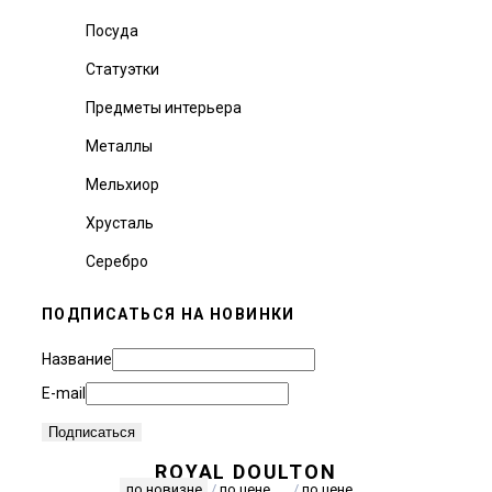
Посуда
Статуэтки
Предметы интерьера
Металлы
Мельхиор
Хрусталь
Серебро
ПОДПИСАТЬСЯ НА НОВИНКИ
Название
E-mail
ROYAL DOULTON
по новизне
/
по цене
/
по цене