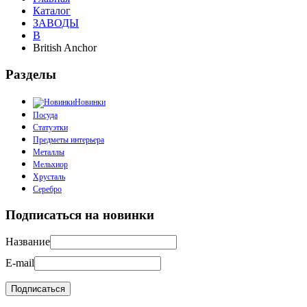
Каталог
ЗАВОДЫ
B
British Anchor
Разделы
Новинки
Посуда
Статуэтки
Предметы интерьера
Металлы
Мельхиор
Хрусталь
Серебро
Подписаться на новинки
Название
E-mail