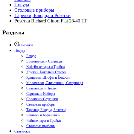
Посуда
Столовые приборы
Тарелки, Блюдца и Розетки
Розетка Richard Ginori Fiat 28-40 HP
Разделы
Новинки
Посуда
Блюдо
Бульонницы и Супницы
Кофейные пары и Тройки
Кружки, Бокалы и Стопки
Кувшины, Штофы и Ёмкости
Молочники, Сливочники, Сахарницы
Салатницы и Пиалы
Сервизы и Наборы
Солонки и Соусники
Столовые приборы
Тарелки, Блюдца, Розетки
Чайники и Кофейники
Чайные пары и Тройки
Столовые приборы
Статуэтки