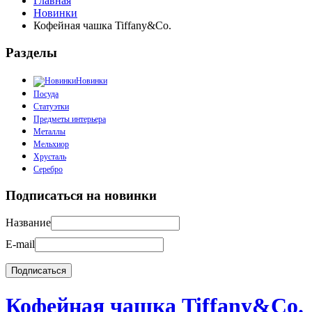
Главная
Новинки
Кофейная чашка Tiffany&Co.
Разделы
Новинки
Посуда
Статуэтки
Предметы интерьера
Металлы
Мельхиор
Хрусталь
Серебро
Подписаться на новинки
Название
E-mail
Кофейная чашка Tiffany&Co.