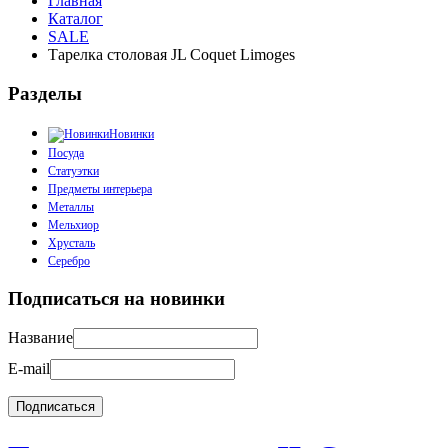
Главная
Каталог
SALE
Тарелка столовая JL Coquet Limoges
Разделы
Новинки
Посуда
Статуэтки
Предметы интерьера
Металлы
Мельхиор
Хрусталь
Серебро
Подписаться на новинки
Название
E-mail