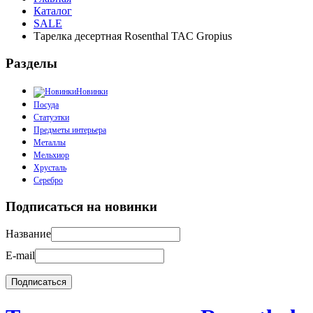
Каталог
SALE
Тарелка десертная Rosenthal TAC Gropius
Разделы
Новинки
Посуда
Статуэтки
Предметы интерьера
Металлы
Мельхиор
Хрусталь
Серебро
Подписаться на новинки
Название
E-mail