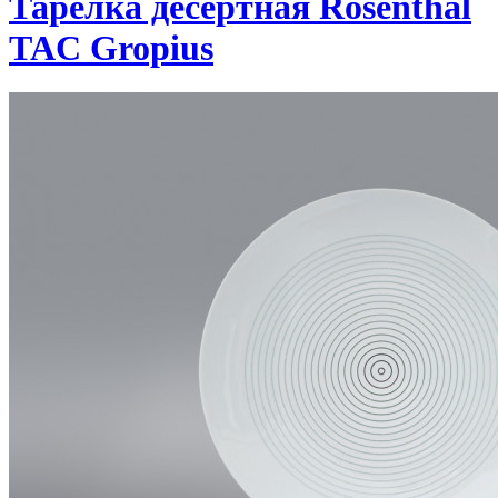
Тарелка десертная Rosenthal
TAC Gropius