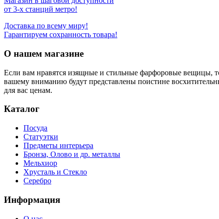
Магазин в шаговой доступности
от 3-х станций метро!
Доставка по всему миру!
Гарантируем сохранность товара!
О нашем магазине
Если вам нравятся изящные и стильные фарфоровые вещицы, т
вашему вниманию будут представлены поистине восхитительн
для вас ценам.
Каталог
Посуда
Статуэтки
Предметы интерьера
Бронза, Олово и др. металлы
Мельхиор
Хрусталь и Стекло
Серебро
Информация
О нас