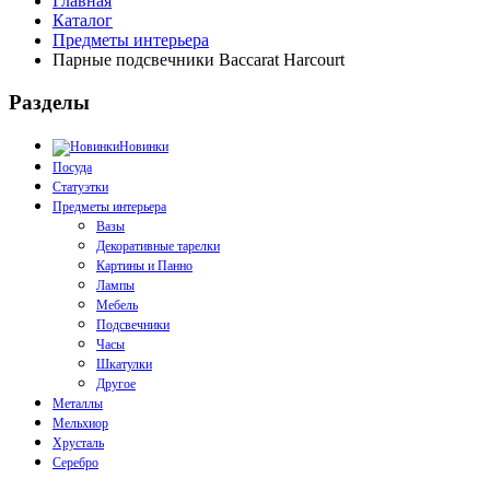
Главная
Каталог
Предметы интерьера
Парные подсвечники Baccarat Harcourt
Разделы
Новинки
Посуда
Статуэтки
Предметы интерьера
Вазы
Декоративные тарелки
Картины и Панно
Лампы
Мебель
Подсвечники
Часы
Шкатулки
Другое
Металлы
Мельхиор
Хрусталь
Серебро