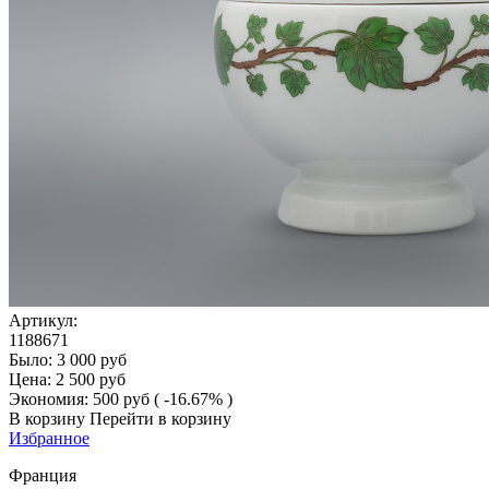
Артикул:
1188671
Было:
3 000
руб
Цена:
2 500
руб
Экономия:
500
руб
( -16.67% )
В корзину
Перейти в корзину
Избранное
Франция