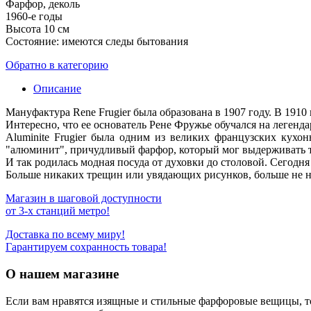
Фарфор, деколь
1960-е годы
Высота 10 см
Состояние: имеются следы бытования
Обратно в категорию
Описание
Мануфактура Rene Frugier была образована в 1907 году. В 1910
Интересно, что ее основатель Рене Фружье обучался на легенда
Aluminite Frugier была одним из великих французских кухо
"алюминит", причудливый фарфор, который мог выдерживать те
И так родилась модная посуда от духовки до столовой. Сегод
Больше никаких трещин или увядающих рисунков, больше не н
Магазин в шаговой доступности
от 3-х станций метро!
Доставка по всему миру!
Гарантируем сохранность товара!
О нашем магазине
Если вам нравятся изящные и стильные фарфоровые вещицы, т