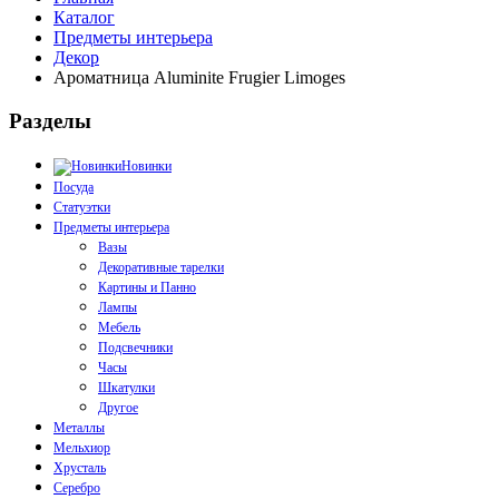
Каталог
Предметы интерьера
Декор
Ароматница Aluminite Frugier Limoges
Разделы
Новинки
Посуда
Статуэтки
Предметы интерьера
Вазы
Декоративные тарелки
Картины и Панно
Лампы
Мебель
Подсвечники
Часы
Шкатулки
Другое
Металлы
Мельхиор
Хрусталь
Серебро