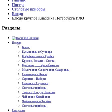
Главная
Посуда
Столовые приборы
Блюдо
Блюдо круглое Классика Петербурга ИФЗ
Разделы
Новинки
Посуда
Блюдо
Бульонницы и Супницы
Кофейные пары и Тройки
Кружки, Бокалы и Стопки
Кувшины, Штофы и Ёмкости
Молочники, Сливочники, Сахарницы
Салатницы и Пиалы
Сервизы и Наборы
Солонки и Соусники
Столовые приборы
Тарелки, Блюдца, Розетки
Чайники и Кофейники
Чайные пары и Тройки
Столовые приборы
Статуэтки