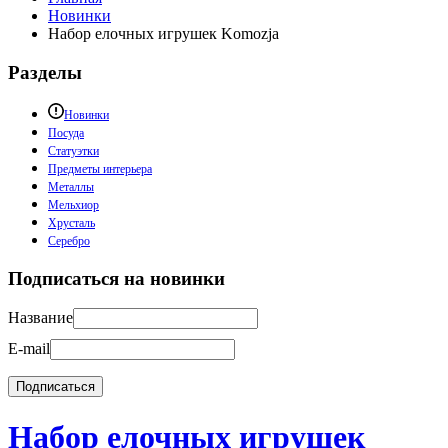
Новинки
Набор елочных игрушек Komozja
Разделы
Новинки
Посуда
Статуэтки
Предметы интерьера
Металлы
Мельхиор
Хрусталь
Серебро
Подписаться на новинки
Название
E-mail
Набор елочных игрушек