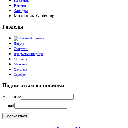
Главная
Каталог
Заводы
Молочник Winterling
Разделы
Новинки
Посуда
Статуэтки
Предметы интерьера
Металлы
Мельхиор
Хрусталь
Серебро
Подписаться на новинки
Название
E-mail