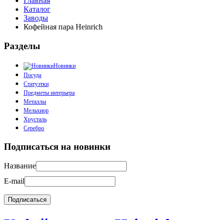
Главная
Каталог
Заводы
Кофейная пара Heinrich
Разделы
Новинки
Посуда
Статуэтки
Предметы интерьера
Металлы
Мельхиор
Хрусталь
Серебро
Подписаться на новинки
Название
E-mail