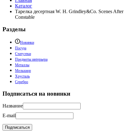
Главная
Каталог
Тарелка десертная W. H. Grindley&Co. Scenes After
Constable
Разделы
Новинки
Посуда
Статуэтки
Предметы интерьера
Металлы
Мельхиор
Хрусталь
Серебро
Подписаться на новинки
Название
E-mail