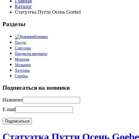
Главная
Каталог
Статуэтка Путти Осень Goebel
Разделы
Новинки
Посуда
Статуэтки
Предметы интерьера
Металлы
Мельхиор
Хрусталь
Серебро
Подписаться на новинки
Название
E-mail
Статуэтка Путти Осень Goebe