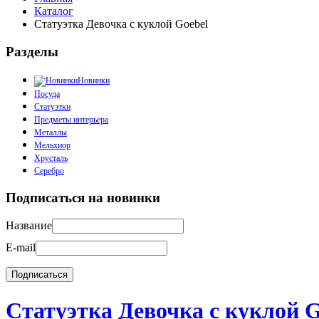
Каталог
Статуэтка Девочка с куклой Goebel
Разделы
Новинки
Посуда
Статуэтки
Предметы интерьера
Металлы
Мельхиор
Хрусталь
Серебро
Подписаться на новинки
Название
E-mail
Статуэтка Девочка с куклой G