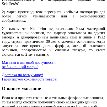
Sсhаllеr&Со;
2) марка производителя перекрыта клеймом экспортера для
более легкой узнаваемости или в экономических
соображениях.
Учитывая, что Кrаuthеim первоначально была мастерской
художественной росписи, т.е. фарфор заказывала на других
заводах, а декорированием занималась сама и лишь в 1912
году, спустя практически 30 лет с момента основания, когда
запустила свое производство фарфора, который отличался
белизной, прозрачностью и сиянием глазури, то стоит
склоняться ко 2-му варианту.
Магазин в шаговой доступности
от 3-х станций метро!
Доставка по всему миру!
Гарантируем сохранность товара!
О нашем магазине
Если вам нравятся изящные и стильные фарфоровые вещицы,
то вы всегда сможете пополнить свою коллекцию данных
изделий, посетив комиссионный магазин на Пушкинской.