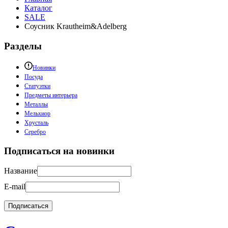
Каталог
SALE
Соусник Krautheim&Adelberg
Разделы
Новинки
Посуда
Статуэтки
Предметы интерьера
Металлы
Мельхиор
Хрусталь
Серебро
Подписаться на новинки
Название
E-mail