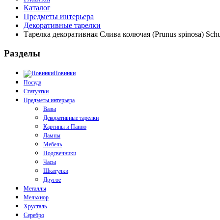
Каталог
Предметы интерьера
Декоративные тарелки
Тарелка декоративная Слива колючая (Prunus spinosa) Sch
Разделы
Новинки
Посуда
Статуэтки
Предметы интерьера
Вазы
Декоративные тарелки
Картины и Панно
Лампы
Мебель
Подсвечники
Часы
Шкатулки
Другое
Металлы
Мельхиор
Хрусталь
Серебро