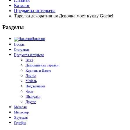
Главная
Каталог
Предметы интерьера
Тарелка декоративная Девочка моет куклу Goebel
Разделы
Новинки
Посуда
Статуэтки
Предметы интерьера
Вазы
Декоративные тарелки
Картины и Панно
Лампы
Мебель
Подсвечники
Часы
Шкатулки
Другое
Металлы
Мельхиор
Хрусталь
Серебро