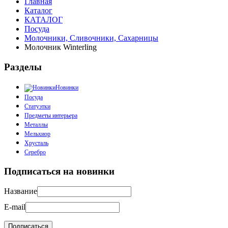
Главная
Каталог
КАТАЛОГ
Посуда
Молочники, Сливочники, Сахарницы
Молочник Winterling
Разделы
Новинки
Посуда
Статуэтки
Предметы интерьера
Металлы
Мельхиор
Хрусталь
Серебро
Подписаться на новинки
Название
E-mail