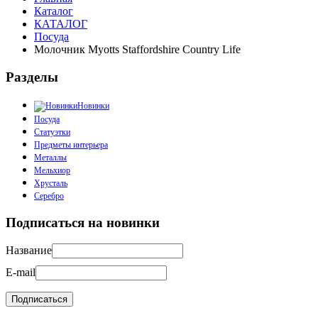
Каталог
КАТАЛОГ
Посуда
Молочник Myotts Staffordshire Country Life
Разделы
Новинки
Посуда
Статуэтки
Предметы интерьера
Металлы
Мельхиор
Хрусталь
Серебро
Подписаться на новинки
Название
E-mail