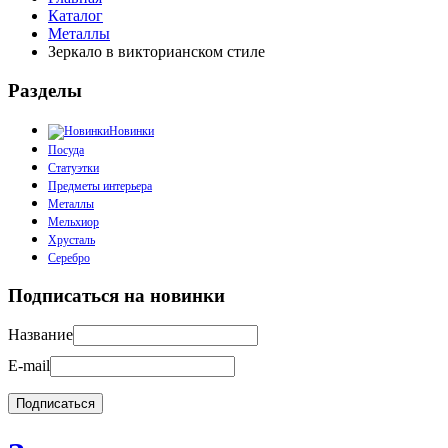
Каталог
Металлы
Зеркало в викторианском стиле
Разделы
Новинки
Посуда
Статуэтки
Предметы интерьера
Металлы
Мельхиор
Хрусталь
Серебро
Подписаться на новинки
Название
E-mail