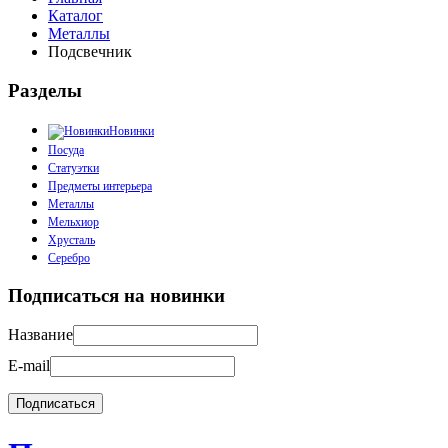
Каталог
Металлы
Подсвечник
Разделы
Новинки
Посуда
Статуэтки
Предметы интерьера
Металлы
Мельхиор
Хрусталь
Серебро
Подписаться на новинки
Название
E-mail