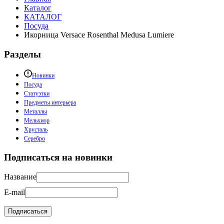
Каталог
КАТАЛОГ
Посуда
Икорница Versace Rosenthal Medusa Lumiere
Разделы
Новинки
Посуда
Статуэтки
Предметы интерьера
Металлы
Мельхиор
Хрусталь
Серебро
Подписаться на новинки
Название
E-mail