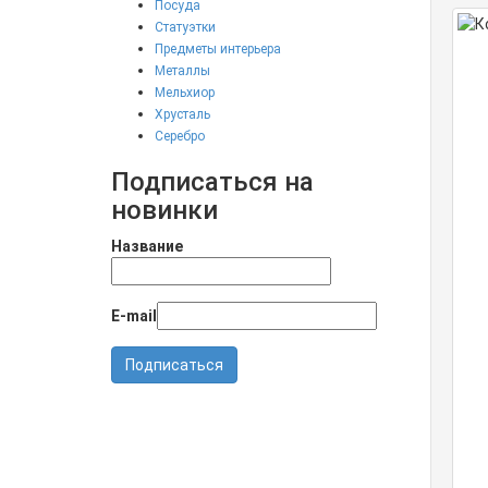
Посуда
Статуэтки
Предметы интерьера
Металлы
Мельхиор
Хрусталь
Серебро
Подписаться на
новинки
Название
E-mail