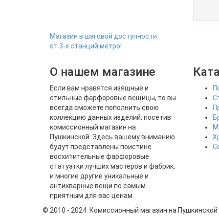
Магазин в шаговой доступности
от 3-х станций метро!
О нашем магазине
Кат
Если вам нравятся изящные и
П
стильные фарфоровые вещицы, то вы
С
всегда сможете пополнить свою
П
коллекцию данных изделий, посетив
Б
комиссионный магазин на
М
Пушкинской. Здесь вашему вниманию
Х
будут представлены поистине
С
восхитительные фарфоровые
статуэтки лучших мастеров и фабрик,
и многие другие уникальные и
антикварные вещи по самым
приятным для вас ценам.
© 2010 - 2024 Комиссионный магазин на Пушкинской