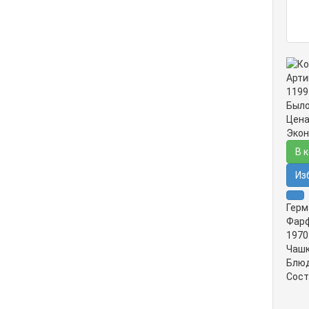
Арти
1199
Было
Цена
Экон
В 
Из
Герм
Фарф
1970
Чашк
Блюд
Сост