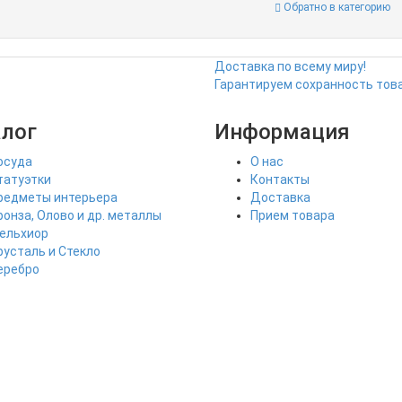
Обратно в категорию
Доставка по всему миру!
Гарантируем сохранность това
алог
Информация
осуда
О нас
татуэтки
Контакты
редметы интерьера
Доставка
ронза, Олово и др. металлы
Прием товара
ельхиор
русталь и Стекло
еребро