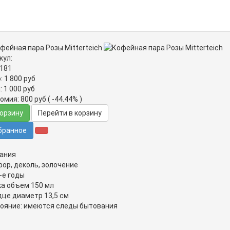
кул:
181
:
1 800
руб
:
1 000
руб
омия:
800
руб
( -44.44% )
корзину
Перейти в корзину
бранное
ания
ор, деколь, золочение
-е годы
а объем 150 мл
це диаметр 13,5 см
ояние: имеются следы бытования