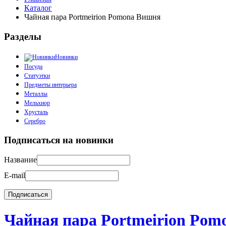
Каталог
Чайная пара Portmeirion Pomona Вишня
Разделы
Новинки
Посуда
Статуэтки
Предметы интерьера
Металлы
Мельхиор
Хрусталь
Серебро
Подписаться на новинки
Название
E-mail
Чайная пара Portmeirion Po