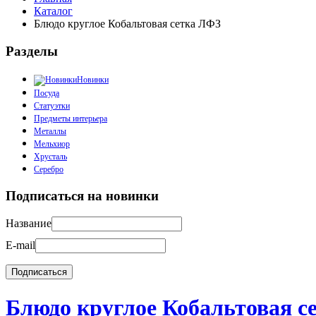
Каталог
Блюдо круглое Кобальтовая сетка ЛФЗ
Разделы
Новинки
Посуда
Статуэтки
Предметы интерьера
Металлы
Мельхиор
Хрусталь
Серебро
Подписаться на новинки
Название
E-mail
Блюдо круглое Кобальтовая с